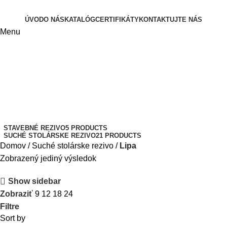
ÚVOD
O NÁS
KATALÓG
CERTIFIKÁTY
KONTAKTUJTE NÁS
Menu
Lipa
Categories
STAVEBNÉ REZIVO
5 PRODUCTS
SUCHÉ STOLÁRSKE REZIVO
21 PRODUCTS
Domov
Suché stolárske rezivo
Lipa
Zobrazený jediný výsledok
Show sidebar
Zobraziť
9
12
18
24
Filtre
Sort by