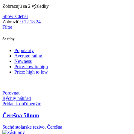
Sorted
Zobrazujú sa 2 výsledky
by
Show sidebar
popularity
Zobraziť
9
12
18
24
Filtre
Sort by
Popularity
Average rating
Newness
Price: low to high
Price: high to low
Porovnať
Rýchly náhľad
Pridať k obľúbeným
Čerešna 50mm
Suché stolárske rezivo
,
Čerešna