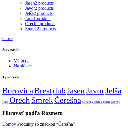
Jasen
2 products
Javor
2 products
Jelša
2 products
Lipa
1 product
Orech
2 products
Smrek
2 products
Close
Stav zásob
Výpredaj
Na sklade
Typ dreva
Borovica
Brest
dub
Jasen
Javor
Jelša
Orech
Smrek
Čerešna
Lipa
Červený smrek (smrekovec)
Filtrovať podľa Rozmeru
Domov
Produkty so značkou “Čerešna”