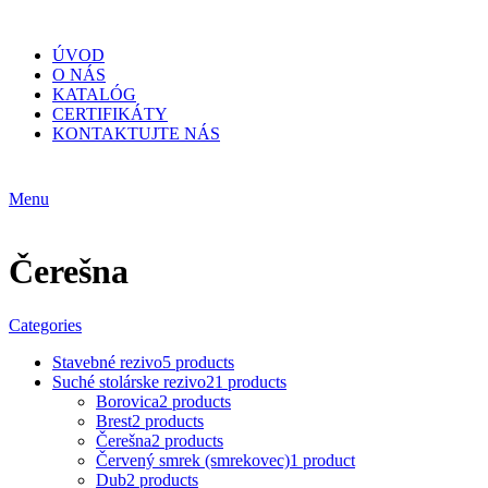
ÚVOD
O NÁS
KATALÓG
CERTIFIKÁTY
KONTAKTUJTE NÁS
Menu
Čerešna
Categories
Stavebné rezivo
5 products
Suché stolárske rezivo
21 products
Borovica
2 products
Brest
2 products
Čerešna
2 products
Červený smrek (smrekovec)
1 product
Dub
2 products