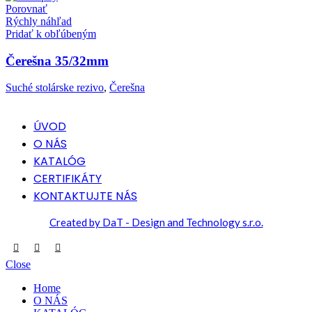
Porovnať
Rýchly náhľad
Pridať k obľúbeným
Čerešna 35/32mm
Suché stolárske rezivo
,
Čerešna
ÚVOD
O NÁS
KATALÓG
CERTIFIKÁTY
KONTAKTUJTE NÁS
Created by DaT - Design and Technology s.r.o.
Close
Home
O NÁS