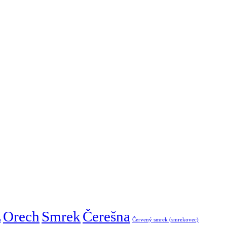
Orech
Smrek
Čerešna
a
Červený smrek (smrekovec)