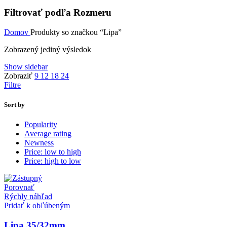
Filtrovať podľa Rozmeru
Domov
Produkty so značkou “Lipa”
Zobrazený jediný výsledok
Show sidebar
Zobraziť
9
12
18
24
Filtre
Sort by
Popularity
Average rating
Newness
Price: low to high
Price: high to low
Porovnať
Rýchly náhľad
Pridať k obľúbeným
Lipa 35/32mm