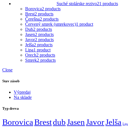
Suché stolárske rezivo
21 products
Borovica
2 products
Brest
2 products
Čerešna
2 products
Červený smrek (smrekovec)
1 product
Dub
2 products
Jasen
2 products
Javor
2 products
Jelša
2 products
Lipa
1 product
Orech
2 products
Smrek
2 products
Close
Stav zásob
Výpredaj
Na sklade
Typ dreva
Borovica
Brest
dub
Jasen
Javor
Jelša
Lip